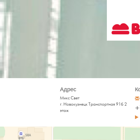
Адрес
К
Микс Свет
г. Новокузнецк
Транспортная 91б 2
+
этаж