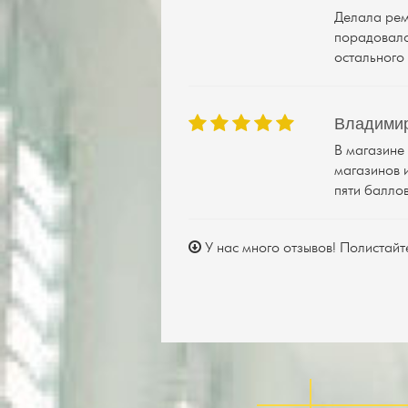
Делала рем
порадовало
остального
Владимир
В магазине
магазинов и
пяти балло
У нас много отзывов! Полистайт