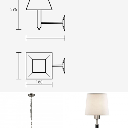
295
180