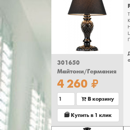
Т
К
Н
Ц
П
Д
о
301650
Майтони/Германия
4 260
Количество
В корзину
Купить в 1 клик