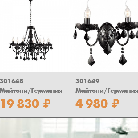
301648
301649
Майтони/Германия
Майтони/Германи
19 830
4 980