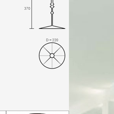
370
D = 220