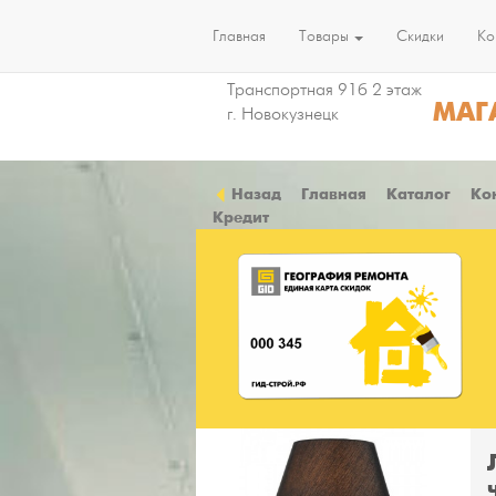
Главная
Товары
Скидки
Ко
Транспортная 91б 2 этаж
МАГ
г. Новокузнецк
Назад
Главная
Каталог
Ко
Кредит